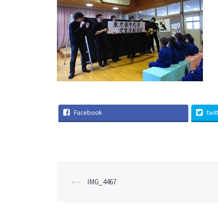
Facebook
twit
投
⟵
IMG_4467
稿
ナ
ビ