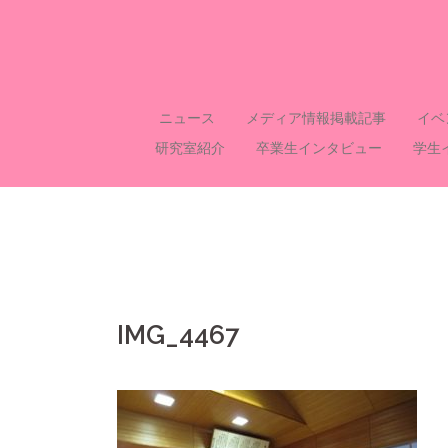
コ
ン
テ
ン
ツ
ニュース
メディア情報掲載記事
イベ
へ
研究室紹介
卒業生インタビュー
学生
ス
キ
ッ
プ
IMG_4467