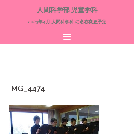
コ
人間科学部 児童学科
ン
テ
2023年4月 人間科学科 に名称変更予定
ン
ツ
へ
ス
キ
ッ
プ
IMG_4474