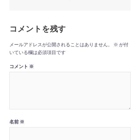
稿
ナ
ビ
コメントを残す
ゲ
ー
メールアドレスが公開されることはありません。
※
が付
シ
いている欄は必須項目です
ョ
コメント
※
ン
名前
※