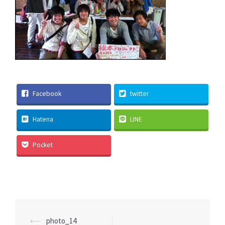
Facebook
twitter
Hatena
LINE
Pocket
投
⟵
photo_14