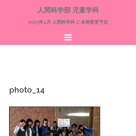
コ
人間科学部 児童学科
ン
テ
2023年4月 人間科学科 に名称変更予定
ン
ツ
へ
ス
キ
ッ
プ
photo_14