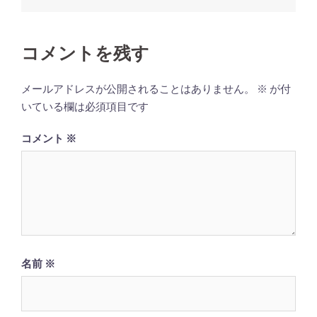
稿
ナ
ビ
コメントを残す
ゲ
ー
メールアドレスが公開されることはありません。
※
が付
シ
いている欄は必須項目です
ョ
コメント
※
ン
名前
※