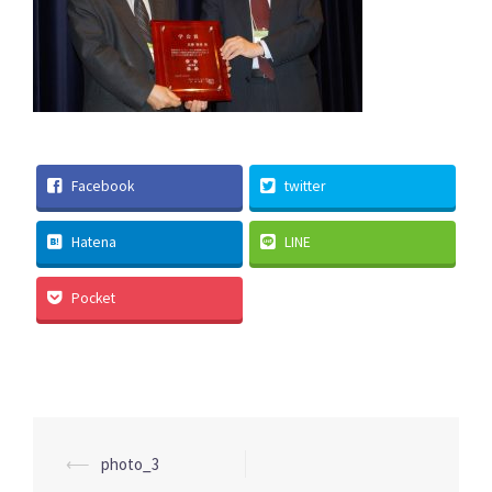
Facebook
twitter
Hatena
LINE
Pocket
投
⟵
photo_3