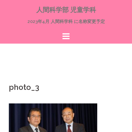
コ
人間科学部 児童学科
ン
テ
2023年4月 人間科学科 に名称変更予定
ン
ツ
へ
ス
キ
ッ
プ
photo_3