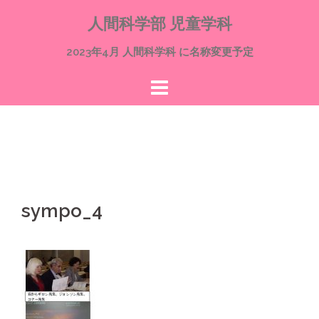
コ
人間科学部 児童学科
ン
テ
2023年4月 人間科学科 に名称変更予定
ン
ツ
へ
ス
キ
ッ
プ
sympo_4