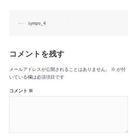
投
⟵
sympo_4
稿
ナ
ビ
コメントを残す
ゲ
ー
メールアドレスが公開されることはありません。
※
が付
シ
いている欄は必須項目です
ョ
コメント
※
ン